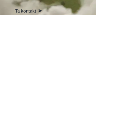
Ta kontakt
Lang erfaring
Vi har spesialisert oss
på å levere visuelt
innhold innen energi,
havbruk, maritime
industrier, samt bygg
og anlegg.