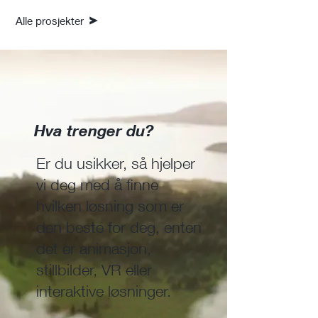
Alle prosjekter
Hva trenger du?
Er du usikker, så hjelper
vi deg med å finne
hvilken løsning som er
den beste for deg, enten
det er animasjon,
stillbilder, VR eller
interaktive løsninger.