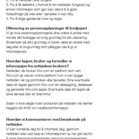
3. For å få statistikk (i forhold til om nettsiden fungerer) og
annen informasjon som gjør oss i stand til å gjøre
forbedringer på web eller i tjenester vi kan tilby.
4. For å følge gjeldende lover og regler.
Utlevering av personopplysninger til tredjepart
Vi gir ikke personopplysningene dine videre til andre med
mindre det foreligger et lovlig grunnlag for slik utlevering.
Eksempler på slikt grunnlag vil typisk være en avtale med
deg eller et lovgrunnlag som pålegger oss å gi ut
informasjonen.
Hvordan lagrer, bruker og formidler vi
informasjon fra nettsidens brukere?
Nettsiden vår bruker Wix.com sin platform som vert.
Wix.com gir oss en online platform hvor vi kan bygge
nettsiden vår og promotere våre tjenester. Dine eventuelle
data blir lagret gjennom Wix.com sin datalagring, databaser
og generelle Wix.com apper. Eventuelle data blir lagret på
sikre servere bak en brannmur.
Siden vi ikke selger noen produkter på nettsiden vår samler
Nagelld AS IKKE inn kredittkortinformasjon.
Hvordan vi kommuniserer med besøkende på
nettsiden
Vi kan kontakte deg for å informere deg, gjennom
nettsiden eller ved hjelp av informasjonen du har gitt oss for
å gjøre meningsundersøkelser gjennom spørreskjemaer,