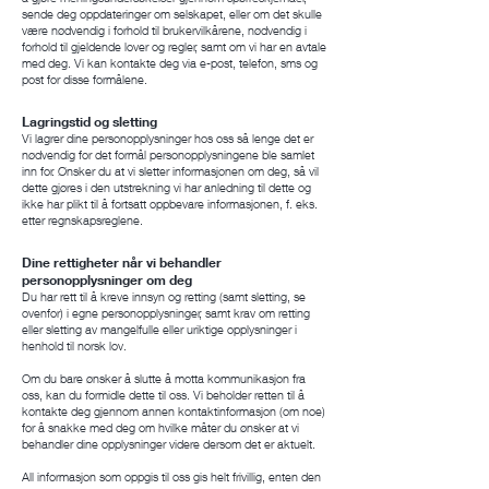
sende deg oppdateringer om selskapet, eller om det skulle
være nødvendig i forhold til brukervilkårene, nødvendig i
forhold til gjeldende lover og regler, samt om vi har en avtale
med deg. Vi kan kontakte deg via e-post, telefon, sms og
post for disse formålene.
Lagringstid og sletting
Vi lagrer dine personopplysninger hos oss så lenge det er
nødvendig for det formål personopplysningene ble samlet
inn for. Ønsker du at vi sletter informasjonen om deg, så vil
dette gjøres i den utstrekning vi har anledning til dette og
ikke har plikt til å fortsatt oppbevare informasjonen, f. eks.
etter regnskapsreglene.
Dine rettigheter når vi behandler
personopplysninger om deg
Du har rett til å kreve innsyn og retting (samt sletting, se
ovenfor) i egne personopplysninger, samt krav om retting
eller sletting av mangelfulle eller uriktige opplysninger i
henhold til norsk lov.
Om du bare ønsker å slutte å motta kommunikasjon fra
oss, kan du formidle dette til oss. Vi beholder retten til å
kontakte deg gjennom annen kontaktinformasjon (om noe)
for å snakke med deg om hvilke måter du ønsker at vi
behandler dine opplysninger videre dersom det er aktuelt.
All informasjon som oppgis til oss gis helt frivillig, enten den