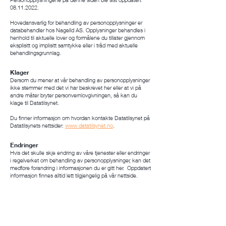
08.11.2022.
Hovedansvarlig for behandling av personopplysninger er
databehandler hos Nagelld AS. Opplysninger behandles i
henhold til aktuelle lover og formålene du tillater gjennom
eksplisitt og implisitt samtykke eller i tråd med aktuelle
behandlingsgrunnlag.
Klager
Dersom du mener at vår behandling av personopplysninger
ikke stemmer med det vi har beskrevet her eller at vi på
andre måter bryter personvernlovgivningen, så kan du
klage til Datatilsynet.
Du finner informasjon om hvordan kontakte Datatilsynet på
Datatilsynets nettsider:
www.datatilsynet.no
.
Endringer
Hvis det skulle skje endring av våre tjenester eller endringer
i regelverket om behandling av personopplysninger, kan det
medføre forandring i informasjonen du er gitt her. Oppdatert
informasjon finnes alltid lett tilgjengelig på vår nettside.
Denne nettsiden bruker informasjonskapsler
(cookies)
En informasjonskapsel (cookie) er en liten tekstfil som
nettstedet du besøker lagrer på datamaskinen.
Informasjonskapsler blir brukt for å gi besøkende tilgang til