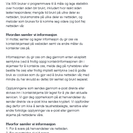
Via WIX bruker vi programmvare til å måle og lage statistikk
over hvordan siden blir brukt, inkludert hvor raskt siden
laster/responderer, mengde tid brukt på ulike deler av
nettsiden, bruksmønstre på ulike deler av nettsiden, og
metoder som brukes for å komme seg videre (og bort fra)
nettsiden vår.
Hvordan samler vi informasjon
Vi mottar, samler og lagrer informasjon du gir oss via
kontaktskjemaet på websiden samt via andre måter du
kontakter oss på.
Informasjonen du gir oss om deg gjennom enten eksplisitt
samtykke (ved å frivillig oppgi kontaktinformasjonen din i
skjemaer for å kontakte oss, melde deg på nyhetsbrev eller
bestille fra oss) eller frivillig implisitt samtykke (ved å godta
bruk av cookies som du gjør ved å bruke nettsiden vår, med
mindre du har skrudd av dette) blir samlet og brukt separat.
Opplysningene som sendes gjennom e-post direkte eller
skrives inn i kontaktskjema blir lagret for å yte den aktuelle
servicen. Vi gjør deg oppmerksom på at henvendelser du
sender direkte via e-post ikke sendes kryptert. Vi oppfordrer
deg derfor om ikke å sende taushetsbelagte, sensitive eller
andre fortrolige opplysninger via e-post eller gjennom
skjema på nettsidene våre.
Hvorfor samler vi informasjon
1. For å svare på henvendelser via nettsiden.
2. For at nettsiden skal fungere.