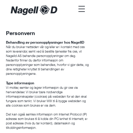
Personvern
Behandling av personopplysninger hos NagellD
Når du bruker nettsiden vår og/eller er i kontakt med oss
som leverandør, samt ved å bestille tjenester fra oss, vil
Nagelld AS behandle personopplysninger om deg.
Nedenfor finner du derfor informasjon om
personopplysninger som behandles, hvorfor vi gjør dette, og
dine rettigheter knyttet til behandlingen av
personopplysningene.
Type informasjon
Vi mottar, samler og lagrer informasjon du gir oss via
henvendelser. Vi bruker bare nødvendige
informasjonskapsler (cookies) på websiden for at den skal
fungere som tenkt. Vi bruker WIX til å bygge websiden og
alle cookies som brukes er via dem.
Det kan også samles informasjon om Internet Protocol (IP)
adresse som brukes til å koble din PC/enhet til internett; e-
post adresse (hvis du tar kontakt); datamaskin og
tilkoblingsinformasjon.