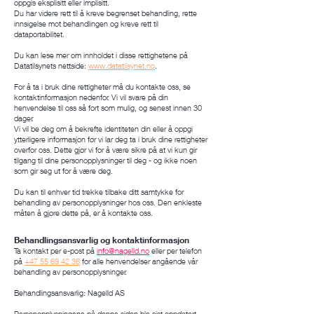
oppgis eksplisitt eller implisitt.
Du har videre rett til å kreve begrenset behandling, rette
innsigelse mot behandlingen og kreve rett til
dataportabilitet.
Du kan lese mer om innholdet i disse rettighetene på
Datatilsynets nettside:
www.datatilsynet.no
.
For å ta i bruk dine rettigheter må du kontakte oss, se
kontaktinformasjon nedenfor. Vi vil svare på din
henvendelse til oss så fort som mulig, og senest innen 30
dager.
Vi vil be deg om å bekrefte identiteten din eller å oppgi
ytterligere informasjon før vi lar deg ta i bruk dine rettigheter
overfor oss. Dette gjør vi for å være sikre på at vi kun gir
tilgang til dine personopplysninger til deg - og ikke noen
som gir seg ut for å være deg.
Du kan til enhver tid trekke tilbake ditt samtykke for
behandling av personopplysninger hos oss. Den enkleste
måten å gjøre dette på, er å kontakte oss.
Behandlingsansvarlig og kontaktinformasjon
Ta kontakt per e-post på
info@nagelld.no
eller per telefon
på
+47 55 69 42 36
for alle henvendelser angående vår
behandling av personopplysninger.
Behandlingsansvarlig: Nagelld AS
Personopplysningene på denne siden ble sist oppdatert