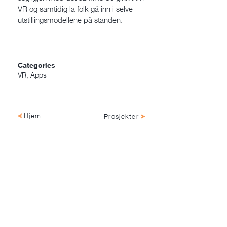
VR og samtidig la folk gå inn i selve
utstillingsmodellene på standen.
Categories
VR, Apps
Hjem
Prosjekter
NagellD AS, Damsgårdsveien 143
5160 Laksevåg, Vestland, Norge
+47 55 69 42 36 |
hei@nagelld.no